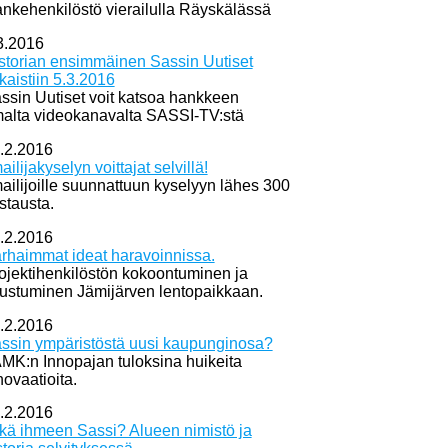
nkehenkilöstö vierailulla Räyskälässä
3.2016
storian ensimmäinen Sassin Uutiset
lkaistiin 5.3.2016
ssin Uutiset voit katsoa hankkeen
alta videokanavalta SASSI-TV:stä
.2.2016
mailijakyselyn voittajat selvillä!
mailijoille suunnattuun kyselyyn lähes 300
stausta.
.2.2016
rhaimmat ideat haravoinnissa.
ojektihenkilöstön kokoontuminen ja
tustuminen Jämijärven lentopaikkaan.
.2.2016
ssin ympäristöstä uusi kaupunginosa?
MK:n Innopajan tuloksina huikeita
novaatioita.
.2.2016
kä ihmeen Sassi? Alueen nimistö ja