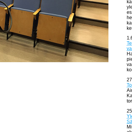
ka
yl
es
he
ka
ke
1.
Te
va
Ha
pi
va
ko
27
To
Ai
Ka
to
25
Yl
Sä
Mi