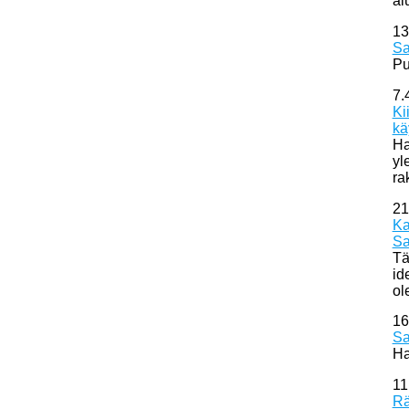
al
13
Sa
Pu
7.
Ki
kä
Ha
yl
ra
21
Ka
Sa
Tä
id
ol
16
Sa
Ha
11
Rä