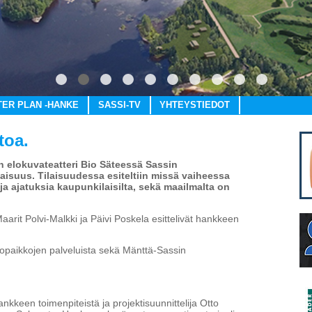
1
2
3
4
5
6
7
8
9
10
TER PLAN -HANKE
SASSI-TV
YHTEYSTIEDOT
toa.
tän elokuvateatteri Bio Säteessä Sassin
aisuus. Tilaisuudessa esiteltiin missä vaiheessa
a ja ajatuksia kaupunkilaisilta, sekä maailmalta on
rit Polvi-Malkki ja Päivi Poskela esittelivät hankkeen
topaikkojen palveluista sekä Mänttä-Sassin
kkeen toimenpiteistä ja projektisuunnittelija Otto