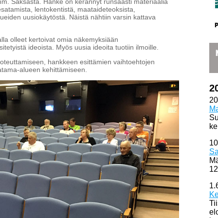
mm. Saksasta. Hanke on kerännyt runsaasti materiaalia
esatamista, lentokentistä, maataideteoksista,
eiden uusiokäytöstä. Näistä nähtiin varsin kattava
alla olleet kertoivat omia näkemyksiään
tyistä ideoista. Myös uusia ideoita tuotiin ilmoille.
 toteuttamiseen, hankkeen esittämien vaihtoehtojen
satama-alueen kehittämiseen.
2
20
Ma
Su
ke
10
Sa
Mä
12
1.
Ke
Ti
el