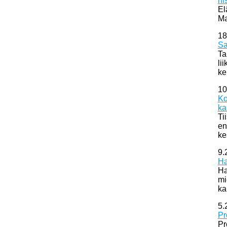
hi
El
Ma
18
Sa
Ta
li
ke
10
Ko
ka
Ti
en
ke
9.
Ha
Ha
mi
ka
5.
Pr
Pr