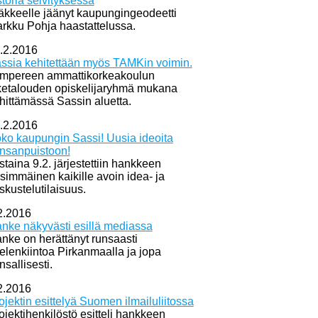
storia selvityksessä
äkkeelle jäänyt kaupungingeodeetti
rkku Pohja haastattelussa.
.2.2016
ssia kehitettään myös TAMKin voimin.
mpereen ammattikorkeakoulun
iketalouden opiskelijaryhmä mukana
hittämässä Sassin aluetta.
.2.2016
ko kaupungin Sassi! Uusia ideoita
nsanpuistoon!
istaina 9.2. järjestettiin hankkeen
simmäinen kaikille avoin idea- ja
skustelutilaisuus.
2.2016
nke näkyvästi esillä mediassa
nke on herättänyt runsaasti
elenkiintoa Pirkanmaalla ja jopa
nsallisesti.
2.2016
ojektin esittelyä Suomen ilmailuliitossa
ojektihenkilöstö esitteli hankkeen