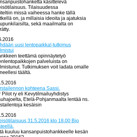
nsanpuistohanketta käsittelevä
eisötilaisuus. Tilaisuudessa
iteltiin missä vaiheessa hanke tällä
tkellä on, ja millaisia ideoita ja ajatuksia
upunkilaisilta, sekä maailmalta on
rätty.
6.2016
hdään uusi lentopaikka!-tutkimus
lmistui
nkkeen teettämä opinnäytetyö
enlentopaikkojen palveluista on
lmistunut. Tutkimuksen voit ladata omalle
neellesi täältä.
.5.2016
rstailennon kohteena Sassi.
r Pilot ry eli Kevytilmailuyhdistys
uhajoelta, Etelä-Pohjanmaalta lentää ns.
rstailentoja kesäisin
.5.2016
eisötilaisuus 31.5.2016 klo 18.00 Bio
teellä.
tä kuuluu kansanpuistohankkeelle kesän