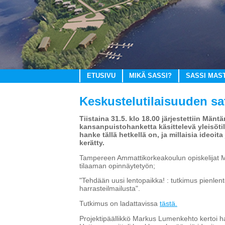
ETUSIVU
MIKÄ SASSI?
SASSI MAS
Keskustelutilaisuuden sa
Tiistaina 31.5. klo 18.00 järjestettiin Män
kansanpuistohanketta käsittelevä yleisötil
hanke tällä hetkellä on, ja millaisia ideoit
kerätty.
Tampereen Ammattikorkeakoulun opiskelijat Maa
tilaaman opinnäytetyön;
"Tehdään uusi lentopaikka! : tutkimus pienlen
harrasteilmailusta".
Tutkimus on ladattavissa
tästä.
Projektipäällikkö Markus Lumenkehto kertoi han