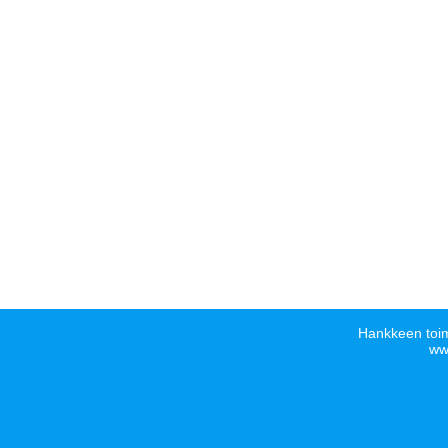
Hankkeen toim
www