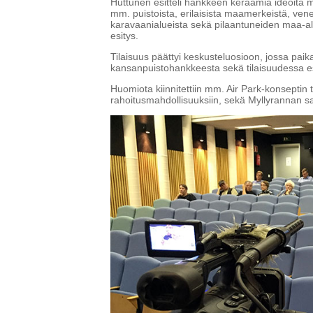
Huttunen esitteli hankkeen keräämiä ideoita 
mm. puistoista, erilaisista maamerkeistä, ven
karavaanialueista sekä pilaantuneiden maa-alu
esitys.
Tilaisuus päättyi keskusteluosioon, jossa paik
kansanpuistohankkeesta sekä tilaisuudessa esite
Huomiota kiinnitettiin mm. Air Park-konseptin
rahoitusmahdollisuuksiin, sekä Myllyrannan 