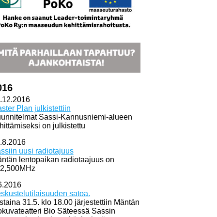
016
.12.2016
ster Plan julkistettiin
unnitelmat Sassi-Kannusniemi-alueen
hittämiseksi on julkistettu
.8.2016
ssiin uusi radiotajuus
ntän lentopaikan radiotaajuus on
2,500MHz
6.2016
skustelutilaisuuden satoa.
istaina 31.5. klo 18.00 järjestettiin Mäntän
okuvateatteri Bio Säteessä Sassin