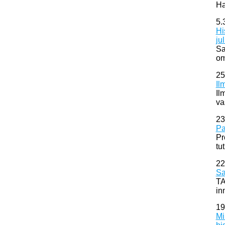
Ha
5.
Hi
ju
Sa
om
25
Il
Il
va
23
Pa
Pr
tu
22
Sa
TA
in
19
Mi