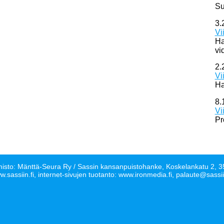
Su
3.
Vi
Ha
vi
2.
Vi
Ha
8.
Vi
Pr
isto: Mänttä-Seura Ry / Sassin kansanpuistohanke, Koskelankatu 2
.sassiin.fi, internet-sivujen tuotanto: www.ironmedia.fi, palaute@sassii