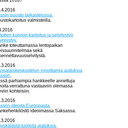
ussa 2016?
.4.2016
ssin puusto tarkastelussa.
ustokartoitus valmisteilla.
4.2016
itotien kunnon kartoitus ja selvitystyö
ynnistyy.
nke toteuttamassa lentopaikan
eissuunnitelmaa sekä
kennettavuusselvitystä.
.3.2016
nsalaiskeskustelun innoittamia ajatuksia
ssiin.
ssä parhaimpia hankkeelle annettuja
eoita verrattuna vastaaviin olemassa
eviin kohteisiin.
.3.2016
ssiin ideoita Euroopasta.
nkehenkilöstö ideoimassa Saksassa.
.3.2016
yskälästä tuoreita ajatuksia.