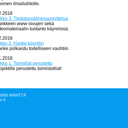
omen ilmailuliitolle.
2.2016
ikko 3. Tiedotusvälinesuunnittelua
nkkeen www-sivujen sekä
deomateriaalin tuotanto käynnissä.
2.2016
ikko 2. Hanke käyntiin
nke polkaistu todelliseen vauhtiin
1.2016
ikko 1. Toimitilat perustettu
ojektille perustettu toimistotilat!
, 35800 MÄNTTÄ
n.fi