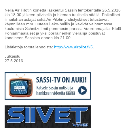
Neljä Air Pilotin konetta laskeutui Sassin lentokentälle 26.5.2016
klo 18.00 jälkeen pilvisellä ja hieman tuulisella säällä. Paikalliset
ilmailuharrastajat sekä Air Pilotin yhdistysläiset tutustuivat
käynnillään mm. uuteen Leko-halliin ja kävivät vaihtamassa
kuulumisia Schnitzel mit pommesin parissa Vuorenmajalla. Etelä-
Pohjanmaalaiset ja yksi porilainenkin vierailija poistuvat
koneineen Sassista ennen klo 21.00
Lisätietoja torstailennoista:
http://www.airpilot.fi/5
.
Julkaistu:
27.5.2016