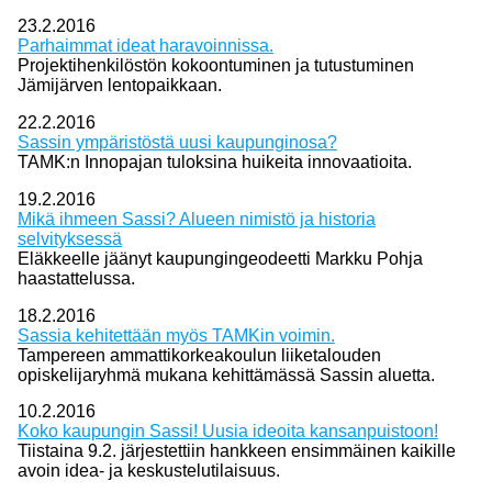
23.2.2016
Parhaimmat ideat haravoinnissa.
Projektihenkilöstön kokoontuminen ja tutustuminen
Jämijärven lentopaikkaan.
22.2.2016
Sassin ympäristöstä uusi kaupunginosa?
TAMK:n Innopajan tuloksina huikeita innovaatioita.
19.2.2016
Mikä ihmeen Sassi? Alueen nimistö ja historia
selvityksessä
Eläkkeelle jäänyt kaupungingeodeetti Markku Pohja
haastattelussa.
18.2.2016
Sassia kehitettään myös TAMKin voimin.
Tampereen ammattikorkeakoulun liiketalouden
opiskelijaryhmä mukana kehittämässä Sassin aluetta.
10.2.2016
Koko kaupungin Sassi! Uusia ideoita kansanpuistoon!
Tiistaina 9.2. järjestettiin hankkeen ensimmäinen kaikille
avoin idea- ja keskustelutilaisuus.