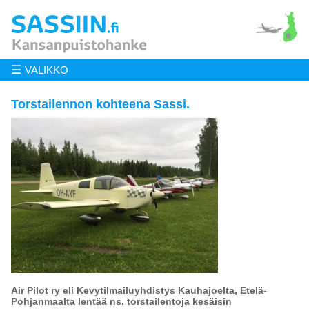
☰
VALIKKO
Torstailennon kohteena Sassi.
Air Pilot ry eli Kevytilmailuyhdistys Kauhajoelta, Etelä-
Pohjanmaalta lentää ns. torstailentoja kesäisin