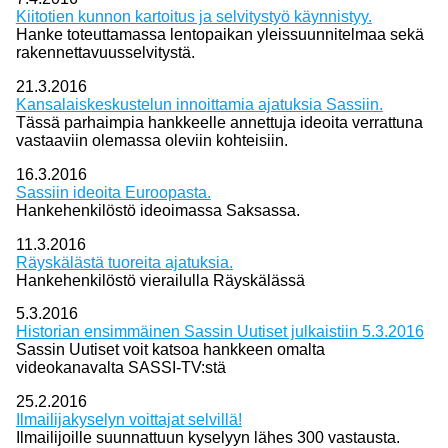
Kiitotien kunnon kartoitus ja selvitystyö käynnistyy.
Hanke toteuttamassa lentopaikan yleissuunnitelmaa sekä
rakennettavuusselvitystä.
21.3.2016
Kansalaiskeskustelun innoittamia ajatuksia Sassiin.
Tässä parhaimpia hankkeelle annettuja ideoita verrattuna
vastaaviin olemassa oleviin kohteisiin.
16.3.2016
Sassiin ideoita Euroopasta.
Hankehenkilöstö ideoimassa Saksassa.
11.3.2016
Räyskälästä tuoreita ajatuksia.
Hankehenkilöstö vierailulla Räyskälässä
5.3.2016
Historian ensimmäinen Sassin Uutiset julkaistiin 5.3.2016
Sassin Uutiset voit katsoa hankkeen omalta
videokanavalta SASSI-TV:stä
25.2.2016
Ilmailijakyselyn voittajat selvillä!
Ilmailijoille suunnattuun kyselyyn lähes 300 vastausta.