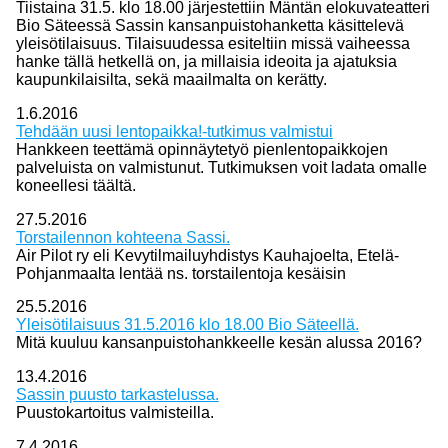
Tiistaina 31.5. klo 18.00 järjestettiin Mäntän elokuvateatteri
Bio Säteessä Sassin kansanpuistohanketta käsittelevä
yleisötilaisuus. Tilaisuudessa esiteltiin missä vaiheessa
hanke tällä hetkellä on, ja millaisia ideoita ja ajatuksia
kaupunkilaisilta, sekä maailmalta on kerätty.
1.6.2016
Tehdään uusi lentopaikka!-tutkimus valmistui
Hankkeen teettämä opinnäytetyö pienlentopaikkojen
palveluista on valmistunut. Tutkimuksen voit ladata omalle
koneellesi täältä.
27.5.2016
Torstailennon kohteena Sassi.
Air Pilot ry eli Kevytilmailuyhdistys Kauhajoelta, Etelä-
Pohjanmaalta lentää ns. torstailentoja kesäisin
25.5.2016
Yleisötilaisuus 31.5.2016 klo 18.00 Bio Säteellä.
Mitä kuuluu kansanpuistohankkeelle kesän alussa 2016?
13.4.2016
Sassin puusto tarkastelussa.
Puustokartoitus valmisteilla.
7.4.2016