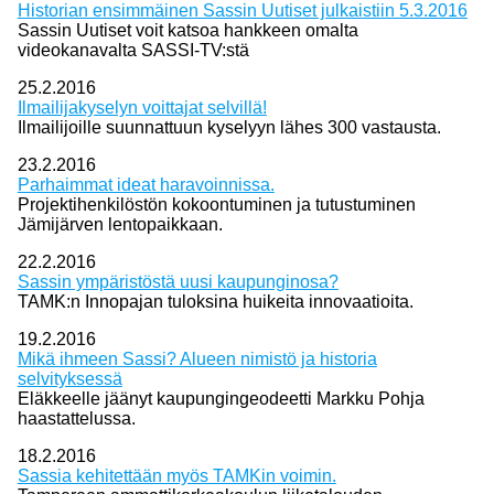
Historian ensimmäinen Sassin Uutiset julkaistiin 5.3.2016
Sassin Uutiset voit katsoa hankkeen omalta
videokanavalta SASSI-TV:stä
25.2.2016
Ilmailijakyselyn voittajat selvillä!
Ilmailijoille suunnattuun kyselyyn lähes 300 vastausta.
23.2.2016
Parhaimmat ideat haravoinnissa.
Projektihenkilöstön kokoontuminen ja tutustuminen
Jämijärven lentopaikkaan.
22.2.2016
Sassin ympäristöstä uusi kaupunginosa?
TAMK:n Innopajan tuloksina huikeita innovaatioita.
19.2.2016
Mikä ihmeen Sassi? Alueen nimistö ja historia
selvityksessä
Eläkkeelle jäänyt kaupungingeodeetti Markku Pohja
haastattelussa.
18.2.2016
Sassia kehitettään myös TAMKin voimin.