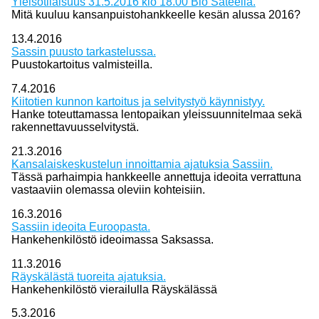
Yleisötilaisuus 31.5.2016 klo 18.00 Bio Säteellä.
Mitä kuuluu kansanpuistohankkeelle kesän alussa 2016?
13.4.2016
Sassin puusto tarkastelussa.
Puustokartoitus valmisteilla.
7.4.2016
Kiitotien kunnon kartoitus ja selvitystyö käynnistyy.
Hanke toteuttamassa lentopaikan yleissuunnitelmaa sekä
rakennettavuusselvitystä.
21.3.2016
Kansalaiskeskustelun innoittamia ajatuksia Sassiin.
Tässä parhaimpia hankkeelle annettuja ideoita verrattuna
vastaaviin olemassa oleviin kohteisiin.
16.3.2016
Sassiin ideoita Euroopasta.
Hankehenkilöstö ideoimassa Saksassa.
11.3.2016
Räyskälästä tuoreita ajatuksia.
Hankehenkilöstö vierailulla Räyskälässä
5.3.2016