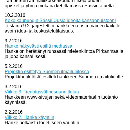
Tampereen ammattikorkeakoulun liiketalouden
opiskelijaryhmä mukana kehittämässä Sassin aluetta.
10.2.2016
Koko kaupungin Sassi! Uusia ideoita kansanpuistoon!
Tiistaina 9.2. järjestettiin hankkeen ensimmäinen kaikille
avoin idea- ja keskustelutilaisuus.
9.2.2016
Hanke näkyvästi esillä mediassa
Hanke on herättänyt runsaasti mielenkiintoa Pirkanmaalla
ja jopa kansallisesti.
5.2.2016
Projektin esittelyä Suomen ilmailuliitossa
Projektihenkilöstö esitteli hankkeen Suomen ilmailuliitolle.
3.2.2016
Viikko 3. Tiedotusvälinesuunnittelua
Hankkeen www-sivujen sekä videomateriaalin tuotanto
käynnissä.
2.2.2016
Viikko 2. Hanke käyntiin
Hanke polkaistu todelliseen vauhtiin