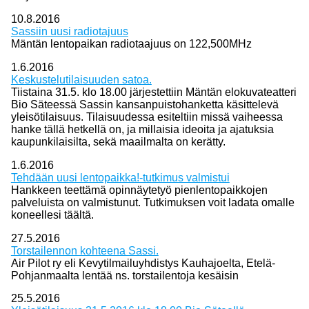
10.8.2016
Sassiin uusi radiotajuus
Mäntän lentopaikan radiotaajuus on 122,500MHz
1.6.2016
Keskustelutilaisuuden satoa.
Tiistaina 31.5. klo 18.00 järjestettiin Mäntän elokuvateatteri
Bio Säteessä Sassin kansanpuistohanketta käsittelevä
yleisötilaisuus. Tilaisuudessa esiteltiin missä vaiheessa
hanke tällä hetkellä on, ja millaisia ideoita ja ajatuksia
kaupunkilaisilta, sekä maailmalta on kerätty.
1.6.2016
Tehdään uusi lentopaikka!-tutkimus valmistui
Hankkeen teettämä opinnäytetyö pienlentopaikkojen
palveluista on valmistunut. Tutkimuksen voit ladata omalle
koneellesi täältä.
27.5.2016
Torstailennon kohteena Sassi.
Air Pilot ry eli Kevytilmailuyhdistys Kauhajoelta, Etelä-
Pohjanmaalta lentää ns. torstailentoja kesäisin
25.5.2016