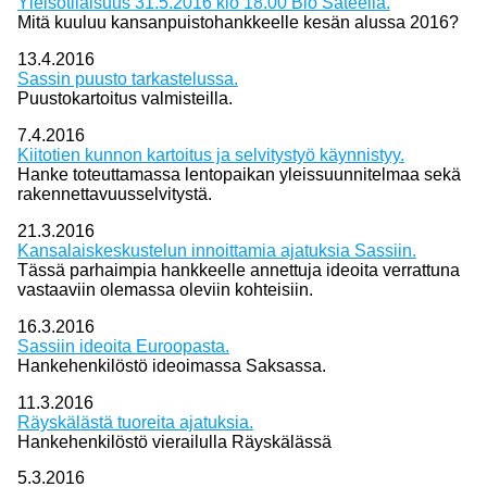
Yleisötilaisuus 31.5.2016 klo 18.00 Bio Säteellä.
Mitä kuuluu kansanpuistohankkeelle kesän alussa 2016?
13.4.2016
Sassin puusto tarkastelussa.
Puustokartoitus valmisteilla.
7.4.2016
Kiitotien kunnon kartoitus ja selvitystyö käynnistyy.
Hanke toteuttamassa lentopaikan yleissuunnitelmaa sekä
rakennettavuusselvitystä.
21.3.2016
Kansalaiskeskustelun innoittamia ajatuksia Sassiin.
Tässä parhaimpia hankkeelle annettuja ideoita verrattuna
vastaaviin olemassa oleviin kohteisiin.
16.3.2016
Sassiin ideoita Euroopasta.
Hankehenkilöstö ideoimassa Saksassa.
11.3.2016
Räyskälästä tuoreita ajatuksia.
Hankehenkilöstö vierailulla Räyskälässä
5.3.2016