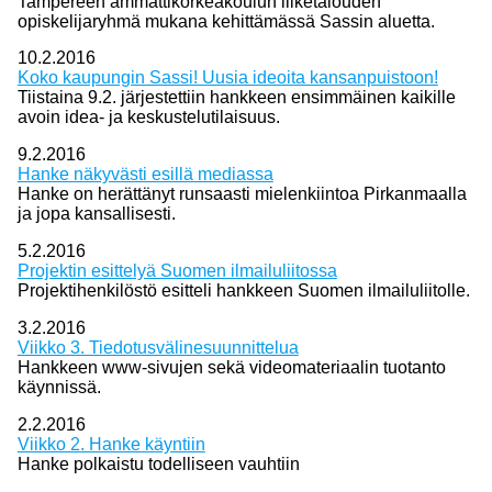
Tampereen ammattikorkeakoulun liiketalouden
opiskelijaryhmä mukana kehittämässä Sassin aluetta.
10.2.2016
Koko kaupungin Sassi! Uusia ideoita kansanpuistoon!
Tiistaina 9.2. järjestettiin hankkeen ensimmäinen kaikille
avoin idea- ja keskustelutilaisuus.
9.2.2016
Hanke näkyvästi esillä mediassa
Hanke on herättänyt runsaasti mielenkiintoa Pirkanmaalla
ja jopa kansallisesti.
5.2.2016
Projektin esittelyä Suomen ilmailuliitossa
Projektihenkilöstö esitteli hankkeen Suomen ilmailuliitolle.
3.2.2016
Viikko 3. Tiedotusvälinesuunnittelua
Hankkeen www-sivujen sekä videomateriaalin tuotanto
käynnissä.
2.2.2016
Viikko 2. Hanke käyntiin
Hanke polkaistu todelliseen vauhtiin