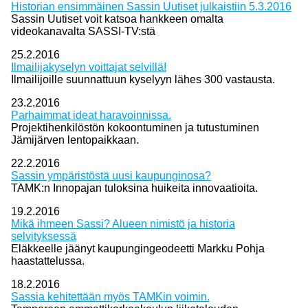
Historian ensimmäinen Sassin Uutiset julkaistiin 5.3.2016
Sassin Uutiset voit katsoa hankkeen omalta
videokanavalta SASSI-TV:stä
25.2.2016
Ilmailijakyselyn voittajat selvillä!
Ilmailijoille suunnattuun kyselyyn lähes 300 vastausta.
23.2.2016
Parhaimmat ideat haravoinnissa.
Projektihenkilöstön kokoontuminen ja tutustuminen
Jämijärven lentopaikkaan.
22.2.2016
Sassin ympäristöstä uusi kaupunginosa?
TAMK:n Innopajan tuloksina huikeita innovaatioita.
19.2.2016
Mikä ihmeen Sassi? Alueen nimistö ja historia
selvityksessä
Eläkkeelle jäänyt kaupungingeodeetti Markku Pohja
haastattelussa.
18.2.2016
Sassia kehitettään myös TAMKin voimin.