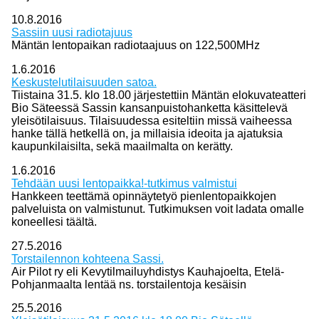
10.8.2016
Sassiin uusi radiotajuus
Mäntän lentopaikan radiotaajuus on 122,500MHz
1.6.2016
Keskustelutilaisuuden satoa.
Tiistaina 31.5. klo 18.00 järjestettiin Mäntän elokuvateatteri
Bio Säteessä Sassin kansanpuistohanketta käsittelevä
yleisötilaisuus. Tilaisuudessa esiteltiin missä vaiheessa
hanke tällä hetkellä on, ja millaisia ideoita ja ajatuksia
kaupunkilaisilta, sekä maailmalta on kerätty.
1.6.2016
Tehdään uusi lentopaikka!-tutkimus valmistui
Hankkeen teettämä opinnäytetyö pienlentopaikkojen
palveluista on valmistunut. Tutkimuksen voit ladata omalle
koneellesi täältä.
27.5.2016
Torstailennon kohteena Sassi.
Air Pilot ry eli Kevytilmailuyhdistys Kauhajoelta, Etelä-
Pohjanmaalta lentää ns. torstailentoja kesäisin
25.5.2016