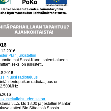
016
.12.2016
ster Plan julkistettiin
unnitelmat Sassi-Kannusniemi-alueen
hittämiseksi on julkistettu
.8.2016
ssiin uusi radiotajuus
ntän lentopaikan radiotaajuus on
2,500MHz
6.2016
skustelutilaisuuden satoa.
istaina 31.5. klo 18.00 järjestettiin Mäntän
okuvateatteri Bio Säteessä Sassin