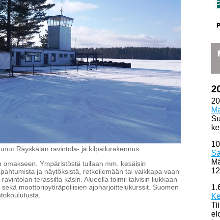
2
20
Ma
Su
ke
10
nut Räyskälän ravintola- ja kilpailurakennus.
Sa
Mä
en omakseen. Ympäristöstä tullaan mm. kesäisin
12
 tapahtumista ja näytöksistä, retkeilemään tai vaikkapa vaan
intolan terassilta käsin. Alueella toimii talvisin liukkaan
lle sekä moottoripyöräpoliisien ajoharjoittelukurssit. Suomen
1.
ntokoulutusta.
Ke
Ti
el