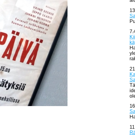
al
13
Sa
Pu
7.
Ki
kä
Ha
yl
ra
21
Ka
Sa
Tä
id
ol
16
Sa
Ha
11
Rä