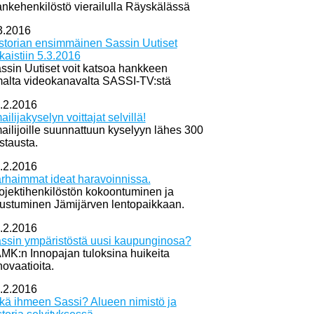
nkehenkilöstö vierailulla Räyskälässä
3.2016
storian ensimmäinen Sassin Uutiset
lkaistiin 5.3.2016
ssin Uutiset voit katsoa hankkeen
alta videokanavalta SASSI-TV:stä
.2.2016
mailijakyselyn voittajat selvillä!
mailijoille suunnattuun kyselyyn lähes 300
stausta.
.2.2016
rhaimmat ideat haravoinnissa.
ojektihenkilöstön kokoontuminen ja
tustuminen Jämijärven lentopaikkaan.
.2.2016
ssin ympäristöstä uusi kaupunginosa?
MK:n Innopajan tuloksina huikeita
novaatioita.
.2.2016
kä ihmeen Sassi? Alueen nimistö ja