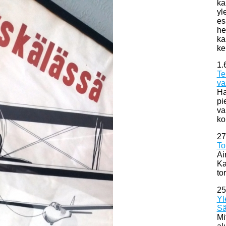
ka
yl
es
he
ka
ke
1.
Te
va
Ha
pi
va
ko
27
To
Ai
Ka
to
25
Yl
Sä
Mi