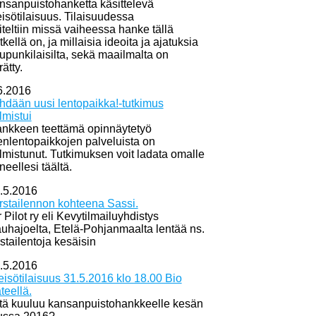
nsanpuistohanketta käsittelevä
eisötilaisuus. Tilaisuudessa
iteltiin missä vaiheessa hanke tällä
tkellä on, ja millaisia ideoita ja ajatuksia
upunkilaisilta, sekä maailmalta on
rätty.
6.2016
hdään uusi lentopaikka!-tutkimus
lmistui
nkkeen teettämä opinnäytetyö
enlentopaikkojen palveluista on
lmistunut. Tutkimuksen voit ladata omalle
neellesi täältä.
.5.2016
rstailennon kohteena Sassi.
r Pilot ry eli Kevytilmailuyhdistys
uhajoelta, Etelä-Pohjanmaalta lentää ns.
rstailentoja kesäisin
.5.2016
eisötilaisuus 31.5.2016 klo 18.00 Bio
teellä.
tä kuuluu kansanpuistohankkeelle kesän