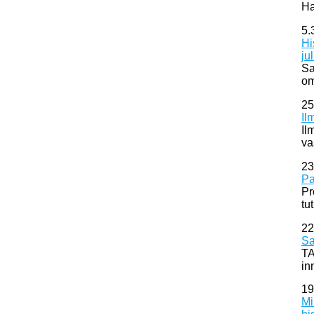
Ha
5.
Hi
ju
Sa
om
25
Il
Il
va
23
Pa
Pr
tu
22
Sa
TA
in
19
Mi