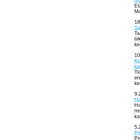
hi
El
Ma
18
Sa
Ta
li
ke
10
Ko
ka
Ti
en
ke
9.
Ha
Ha
mi
ka
5.
Pr
Pr