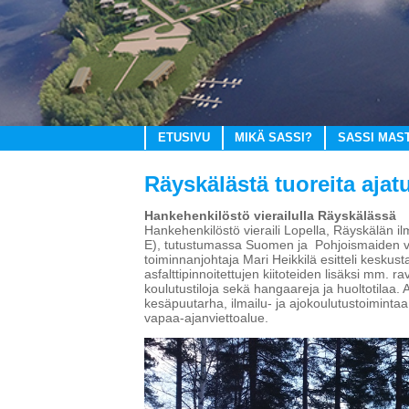
ETUSIVU
MIKÄ SASSI?
SASSI MAS
Räyskälästä tuoreita ajat
Hankehenkilöstö vierailulla Räyskälässä
Hankehenkilöstö vieraili Lopella, Räyskälän
E), tutustumassa Suomen ja Pohjoismaiden vi
toiminnanjohtaja Mari Heikkilä esitteli keskus
asfalttipinnoitettujen kiitoteiden lisäksi mm. 
koulutustiloja sekä hangaareja ja huoltotilaa. Al
kesäpuutarha, ilmailu- ja ajokoulutustoiminta
vapaa-ajanviettoalue.