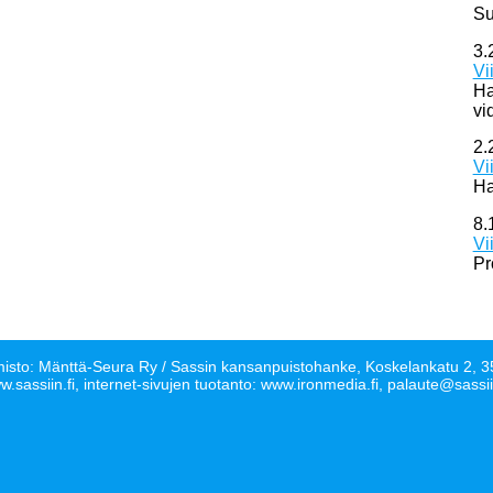
Su
3.
Vi
Ha
vi
2.
Vi
Ha
8.
Vi
Pr
isto: Mänttä-Seura Ry / Sassin kansanpuistohanke, Koskelankatu 2
.sassiin.fi, internet-sivujen tuotanto: www.ironmedia.fi, palaute@sassii