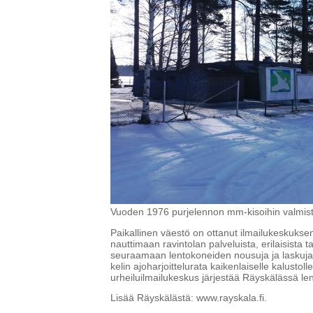
Vuoden 1976 purjelennon mm-kisoihin valmistu
Paikallinen väestö on ottanut ilmailukeskuks
nauttimaan ravintolan palveluista, erilaisista
seuraamaan lentokoneiden nousuja ja laskuja rav
kelin ajoharjoittelurata kaikenlaiselle kalusto
urheiluilmailukeskus järjestää Räyskälässä le
Lisää Räyskälästä: www.rayskala.fi.