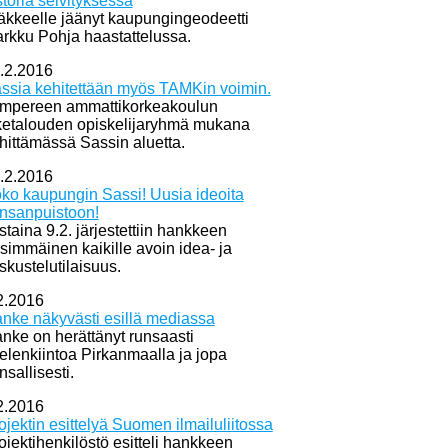
storia selvityksessä
äkkeelle jäänyt kaupungingeodeetti
rkku Pohja haastattelussa.
.2.2016
ssia kehitettään myös TAMKin voimin.
mpereen ammattikorkeakoulun
iketalouden opiskelijaryhmä mukana
hittämässä Sassin aluetta.
.2.2016
ko kaupungin Sassi! Uusia ideoita
nsanpuistoon!
istaina 9.2. järjestettiin hankkeen
simmäinen kaikille avoin idea- ja
skustelutilaisuus.
2.2016
nke näkyvästi esillä mediassa
nke on herättänyt runsaasti
elenkiintoa Pirkanmaalla ja jopa
nsallisesti.
2.2016
ojektin esittelyä Suomen ilmailuliitossa
ojektihenkilöstö esitteli hankkeen