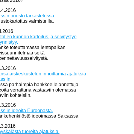
ussa 2016?
.4.2016
ssin puusto tarkastelussa.
ustokartoitus valmisteilla.
4.2016
itotien kunnon kartoitus ja selvitystyö
ynnistyy.
nke toteuttamassa lentopaikan
eissuunnitelmaa sekä
kennettavuusselvitystä.
.3.2016
nsalaiskeskustelun innoittamia ajatuksia
ssiin.
ssä parhaimpia hankkeelle annettuja
eoita verrattuna vastaaviin olemassa
eviin kohteisiin.
.3.2016
ssiin ideoita Euroopasta.
nkehenkilöstö ideoimassa Saksassa.
.3.2016
yskälästä tuoreita ajatuksia.