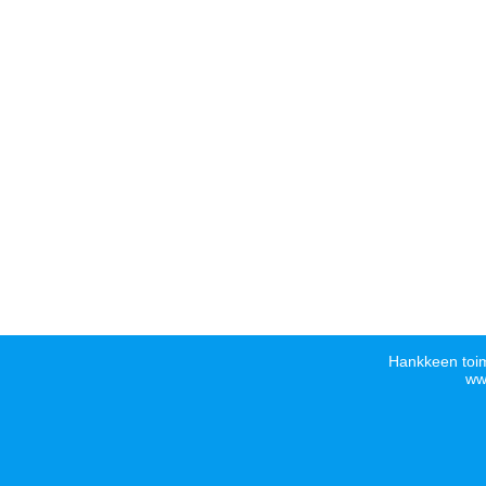
Hankkeen toim
www