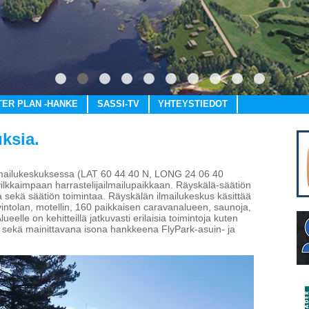
1
2
3
4
5
6
7
8
9
10
TER PLAN -HANKE
SASSI-TV
YHTEYSTIEDOT
uksia.
 ilmailukeskuksessa (LAT 60 44 40 N, LONG 24 06 40
lkkaimpaan harrastelijailmailupaikkaan. Räyskälä-säätiön
ta sekä säätiön toimintaa. Räyskälän ilmailukeskus käsittää
ravintolan, motellin, 160 paikkaisen caravanalueen, saunoja,
ueelle on kehitteillä jatkuvasti erilaisia toimintoja kuten
a sekä mainittavana isona hankkeena FlyPark-asuin- ja