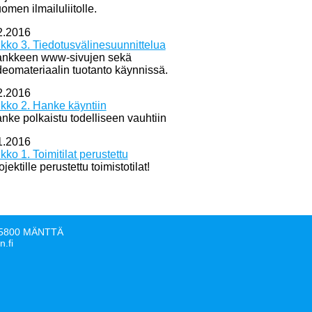
omen ilmailuliitolle.
2.2016
ikko 3. Tiedotusvälinesuunnittelua
nkkeen www-sivujen sekä
deomateriaalin tuotanto käynnissä.
2.2016
ikko 2. Hanke käyntiin
nke polkaistu todelliseen vauhtiin
1.2016
ikko 1. Toimitilat perustettu
ojektille perustettu toimistotilat!
, 35800 MÄNTTÄ
n.fi