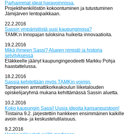
Parhaimmat ideat haravoinnissa.
Projektihenkilöstön kokoontuminen ja tutustuminen
Jämijärven lentopaikkaan.
22.2.2016
Sassin ympäristöstä uusi kaupunginosa?
TAMK:n Innopajan tuloksina huikeita innovaatioita.
19.2.2016
Mikä ihmeen Sassi? Alueen nimistö ja historia
selvityksessä
Eläkkeelle jäänyt kaupungingeodeetti Markku Pohja
haastattelussa.
18.2.2016
Sassia kehitettään myös TAMKin voimin.
Tampereen ammattikorkeakoulun liiketalouden
opiskelijaryhmä mukana kehittämässä Sassin aluetta.
10.2.2016
Koko kaupungin Sassi! Uusia ideoita kansanpuistoon!
Tiistaina 9.2. järjestettiin hankkeen ensimmäinen kaikille
avoin idea- ja keskustelutilaisuus.
9.2.2016