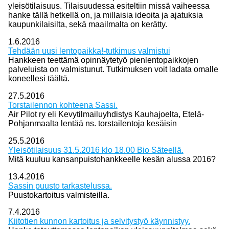
yleisötilaisuus. Tilaisuudessa esiteltiin missä vaiheessa
hanke tällä hetkellä on, ja millaisia ideoita ja ajatuksia
kaupunkilaisilta, sekä maailmalta on kerätty.
1.6.2016
Tehdään uusi lentopaikka!-tutkimus valmistui
Hankkeen teettämä opinnäytetyö pienlentopaikkojen
palveluista on valmistunut. Tutkimuksen voit ladata omalle
koneellesi täältä.
27.5.2016
Torstailennon kohteena Sassi.
Air Pilot ry eli Kevytilmailuyhdistys Kauhajoelta, Etelä-
Pohjanmaalta lentää ns. torstailentoja kesäisin
25.5.2016
Yleisötilaisuus 31.5.2016 klo 18.00 Bio Säteellä.
Mitä kuuluu kansanpuistohankkeelle kesän alussa 2016?
13.4.2016
Sassin puusto tarkastelussa.
Puustokartoitus valmisteilla.
7.4.2016
Kiitotien kunnon kartoitus ja selvitystyö käynnistyy.