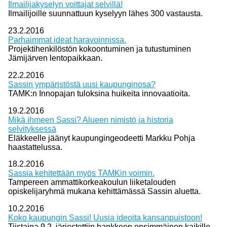
Ilmailijakyselyn voittajat selvillä!
Ilmailijoille suunnattuun kyselyyn lähes 300 vastausta.
23.2.2016
Parhaimmat ideat haravoinnissa.
Projektihenkilöstön kokoontuminen ja tutustuminen
Jämijärven lentopaikkaan.
22.2.2016
Sassin ympäristöstä uusi kaupunginosa?
TAMK:n Innopajan tuloksina huikeita innovaatioita.
19.2.2016
Mikä ihmeen Sassi? Alueen nimistö ja historia
selvityksessä
Eläkkeelle jäänyt kaupungingeodeetti Markku Pohja
haastattelussa.
18.2.2016
Sassia kehitettään myös TAMKin voimin.
Tampereen ammattikorkeakoulun liiketalouden
opiskelijaryhmä mukana kehittämässä Sassin aluetta.
10.2.2016
Koko kaupungin Sassi! Uusia ideoita kansanpuistoon!
Tiistaina 9.2. järjestettiin hankkeen ensimmäinen kaikille