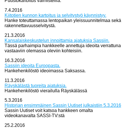
Puustokartoitus valmisteilla.
7.4.2016
Kiitotien kunnon kartoitus ja selvitystyö käynnistyy.
Hanke toteuttamassa lentopaikan yleissuunnitelmaa sekä
rakennettavuusselvitystä.
21.3.2016
Kansalaiskeskustelun innoittamia ajatuksia Sassiin.
Tässä parhaimpia hankkeelle annettuja ideoita verrattuna
vastaaviin olemassa oleviin kohteisiin.
16.3.2016
Sassiin ideoita Euroopasta.
Hankehenkilöstö ideoimassa Saksassa.
11.3.2016
Räyskälästä tuoreita ajatuksia.
Hankehenkilöstö vierailulla Räyskälässä
5.3.2016
Historian ensimmäinen Sassin Uutiset julkaistiin 5.3.2016
Sassin Uutiset voit katsoa hankkeen omalta
videokanavalta SASSI-TV:stä
25.2.2016