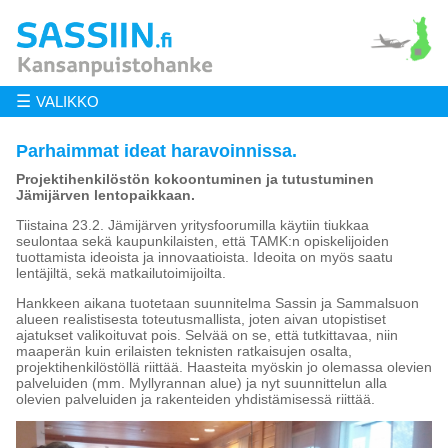
☰
VALIKKO
Parhaimmat ideat haravoinnissa.
Projektihenkilöstön kokoontuminen ja tutustuminen
Jämijärven lentopaikkaan.
Tiistaina 23.2. Jämijärven yritysfoorumilla käytiin tiukkaa
seulontaa sekä kaupunkilaisten, että TAMK:n opiskelijoiden
tuottamista ideoista ja innovaatioista. Ideoita on myös saatu
lentäjiltä, sekä matkailutoimijoilta.
Hankkeen aikana tuotetaan suunnitelma Sassin ja Sammalsuon
alueen realistisesta toteutusmallista, joten aivan utopistiset
ajatukset valikoituvat pois. Selvää on se, että tutkittavaa, niin
maaperän kuin erilaisten teknisten ratkaisujen osalta,
projektihenkilöstöllä riittää. Haasteita myöskin jo olemassa olevien
palveluiden (mm. Myllyrannan alue) ja nyt suunnittelun alla
olevien palveluiden ja rakenteiden yhdistämisessä riittää.