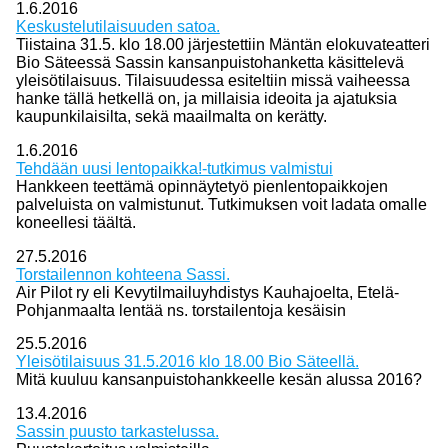
1.6.2016
Keskustelutilaisuuden satoa.
Tiistaina 31.5. klo 18.00 järjestettiin Mäntän elokuvateatteri
Bio Säteessä Sassin kansanpuistohanketta käsittelevä
yleisötilaisuus. Tilaisuudessa esiteltiin missä vaiheessa
hanke tällä hetkellä on, ja millaisia ideoita ja ajatuksia
kaupunkilaisilta, sekä maailmalta on kerätty.
1.6.2016
Tehdään uusi lentopaikka!-tutkimus valmistui
Hankkeen teettämä opinnäytetyö pienlentopaikkojen
palveluista on valmistunut. Tutkimuksen voit ladata omalle
koneellesi täältä.
27.5.2016
Torstailennon kohteena Sassi.
Air Pilot ry eli Kevytilmailuyhdistys Kauhajoelta, Etelä-
Pohjanmaalta lentää ns. torstailentoja kesäisin
25.5.2016
Yleisötilaisuus 31.5.2016 klo 18.00 Bio Säteellä.
Mitä kuuluu kansanpuistohankkeelle kesän alussa 2016?
13.4.2016
Sassin puusto tarkastelussa.