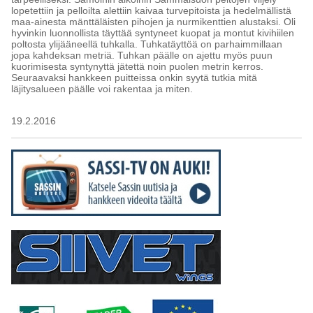
lopetettiin ja pelloilta alettiin kaivaa turvepitoista ja hedelmällistä
maa-ainesta mänttäläisten pihojen ja nurmikenttien alustaksi. Oli
hyvinkin luonnollista täyttää syntyneet kuopat ja montut kivihiilen
poltosta ylijääneellä tuhkalla. Tuhkatäyttöä on parhaimmillaan
jopa kahdeksan metriä. Tuhkan päälle on ajettu myös puun
kuorimisesta syntynyttä jätettä noin puolen metrin kerros.
Seuraavaksi hankkeen puitteissa onkin syytä tutkia mitä
läjitysalueen päälle voi rakentaa ja miten.
19.2.2016