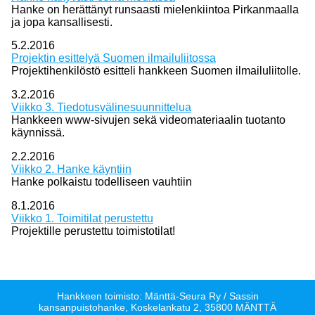
Hanke on herättänyt runsaasti mielenkiintoa Pirkanmaalla
ja jopa kansallisesti.
5.2.2016
Projektin esittelyä Suomen ilmailuliitossa
Projektihenkilöstö esitteli hankkeen Suomen ilmailuliitolle.
3.2.2016
Viikko 3. Tiedotusvälinesuunnittelua
Hankkeen www-sivujen sekä videomateriaalin tuotanto
käynnissä.
2.2.2016
Viikko 2. Hanke käyntiin
Hanke polkaistu todelliseen vauhtiin
8.1.2016
Viikko 1. Toimitilat perustettu
Projektille perustettu toimistotilat!
Hankkeen toimisto: Mänttä-Seura Ry / Sassin
kansanpuistohanke, Koskelankatu 2, 35800 MÄNTTÄ