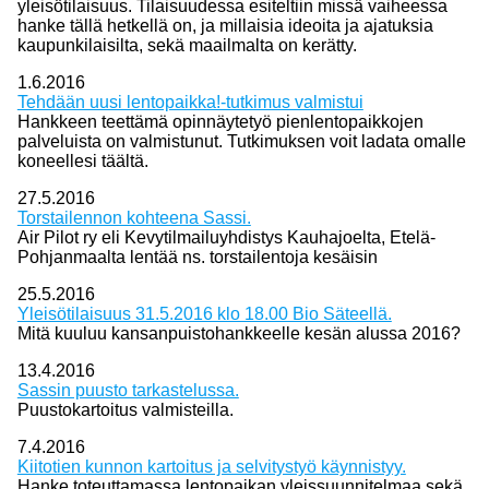
yleisötilaisuus. Tilaisuudessa esiteltiin missä vaiheessa
hanke tällä hetkellä on, ja millaisia ideoita ja ajatuksia
kaupunkilaisilta, sekä maailmalta on kerätty.
1.6.2016
Tehdään uusi lentopaikka!-tutkimus valmistui
Hankkeen teettämä opinnäytetyö pienlentopaikkojen
palveluista on valmistunut. Tutkimuksen voit ladata omalle
koneellesi täältä.
27.5.2016
Torstailennon kohteena Sassi.
Air Pilot ry eli Kevytilmailuyhdistys Kauhajoelta, Etelä-
Pohjanmaalta lentää ns. torstailentoja kesäisin
25.5.2016
Yleisötilaisuus 31.5.2016 klo 18.00 Bio Säteellä.
Mitä kuuluu kansanpuistohankkeelle kesän alussa 2016?
13.4.2016
Sassin puusto tarkastelussa.
Puustokartoitus valmisteilla.
7.4.2016
Kiitotien kunnon kartoitus ja selvitystyö käynnistyy.
Hanke toteuttamassa lentopaikan yleissuunnitelmaa sekä