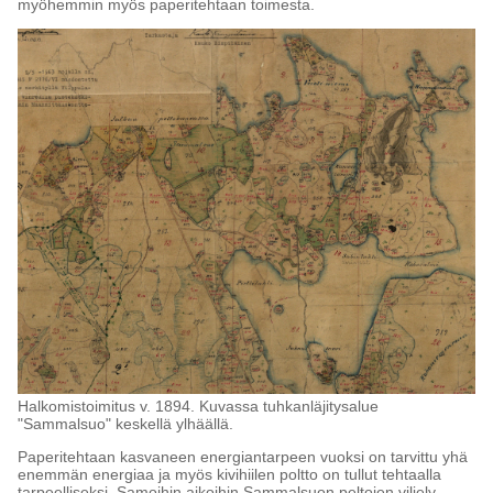
myöhemmin myös paperitehtaan toimesta.
Halkomistoimitus v. 1894. Kuvassa tuhkanläjitysalue
"Sammalsuo" keskellä ylhäällä.
Paperitehtaan kasvaneen energiantarpeen vuoksi on tarvittu yhä
enemmän energiaa ja myös kivihiilen poltto on tullut tehtaalla
tarpeelliseksi. Samoihin aikoihin Sammalsuon peltojen viljely