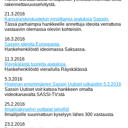
rakennettavuusselvitystä.
21.3.2016
Kansalaiskeskustelun innoittamia ajatuksia Sassiin.
Tässä parhaimpia hankkeelle annettuja ideoita verrattuna
vastaaviin olemassa oleviin kohteisiin.
16.3.2016
Sassiin ideoita Euroopasta.
Hankehenkilöstö ideoimassa Saksassa.
11.3.2016
Räyskälästä tuoreita ajatuksia.
Hankehenkilöstö vierailulla Räyskälässä
5.3.2016
Historian ensimmäinen Sassin Uutiset julkaistiin 5.3.2016
Sassin Uutiset voit katsoa hankkeen omalta
videokanavalta SASSI-TV:stä
25.2.2016
Ilmailijakyselyn voittajat selvillä!
Ilmailijoille suunnattuun kyselyyn lähes 300 vastausta.
23.2.2016