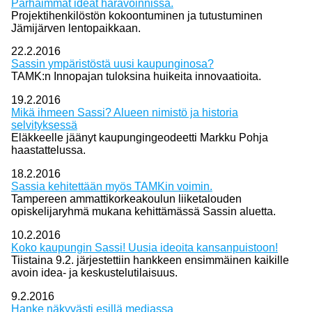
Parhaimmat ideat haravoinnissa.
Projektihenkilöstön kokoontuminen ja tutustuminen
Jämijärven lentopaikkaan.
22.2.2016
Sassin ympäristöstä uusi kaupunginosa?
TAMK:n Innopajan tuloksina huikeita innovaatioita.
19.2.2016
Mikä ihmeen Sassi? Alueen nimistö ja historia
selvityksessä
Eläkkeelle jäänyt kaupungingeodeetti Markku Pohja
haastattelussa.
18.2.2016
Sassia kehitettään myös TAMKin voimin.
Tampereen ammattikorkeakoulun liiketalouden
opiskelijaryhmä mukana kehittämässä Sassin aluetta.
10.2.2016
Koko kaupungin Sassi! Uusia ideoita kansanpuistoon!
Tiistaina 9.2. järjestettiin hankkeen ensimmäinen kaikille
avoin idea- ja keskustelutilaisuus.
9.2.2016
Hanke näkyvästi esillä mediassa