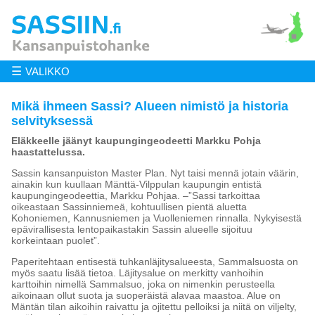
☰
VALIKKO
Mikä ihmeen Sassi? Alueen nimistö ja historia
selvityksessä
Eläkkeelle jäänyt kaupungingeodeetti Markku Pohja
haastattelussa.
Sassin kansanpuiston Master Plan. Nyt taisi mennä jotain väärin,
ainakin kun kuullaan Mänttä-Vilppulan kaupungin entistä
kaupungingeodeettia, Markku Pohjaa. –”Sassi tarkoittaa
oikeastaan Sassinniemeä, kohtuullisen pientä aluetta
Kohoniemen, Kannusniemen ja Vuolleniemen rinnalla. Nykyisestä
epävirallisesta lentopaikastakin Sassin alueelle sijoituu
korkeintaan puolet”.
Paperitehtaan entisestä tuhkanläjitysalueesta, Sammalsuosta on
myös saatu lisää tietoa. Läjitysalue on merkitty vanhoihin
karttoihin nimellä Sammalsuo, joka on nimenkin perusteella
aikoinaan ollut suota ja suoperäistä alavaa maastoa. Alue on
Mäntän tilan aikoihin raivattu ja ojitettu pelloiksi ja niitä on viljelty,