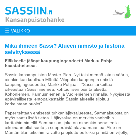
☰
VALIKKO
Mikä ihmeen Sassi? Alueen nimistö ja historia
selvityksessä
Eläkkeelle jäänyt kaupungingeodeetti Markku Pohja
haastattelussa.
Sassin kansanpuiston Master Plan. Nyt taisi mennä jotain väärin,
ainakin kun kuullaan Mänttä-Vilppulan kaupungin entistä
kaupungingeodeettia, Markku Pohjaa. –”Sassi tarkoittaa
oikeastaan Sassinniemeä, kohtuullisen pientä aluetta
Kohoniemen, Kannusniemen ja Vuolleniemen rinnalla. Nykyisestä
epävirallisesta lentopaikastakin Sassin alueelle sijoituu
korkeintaan puolet”.
Paperitehtaan entisestä tuhkanläjitysalueesta, Sammalsuosta on
myös saatu lisää tietoa. Läjitysalue on merkitty vanhoihin
karttoihin nimellä Sammalsuo, joka on nimenkin perusteella
aikoinaan ollut suota ja suoperäistä alavaa maastoa. Alue on
Mäntän tilan aikoihin raivattu ja ojitettu pelloiksi ja niitä on viljelty,