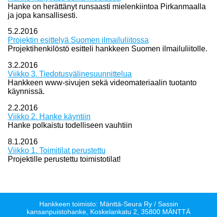
Hanke on herättänyt runsaasti mielenkiintoa Pirkanmaalla
ja jopa kansallisesti.
5.2.2016
Projektin esittelyä Suomen ilmailuliitossa
Projektihenkilöstö esitteli hankkeen Suomen ilmailuliitolle.
3.2.2016
Viikko 3. Tiedotusvälinesuunnittelua
Hankkeen www-sivujen sekä videomateriaalin tuotanto
käynnissä.
2.2.2016
Viikko 2. Hanke käyntiin
Hanke polkaistu todelliseen vauhtiin
8.1.2016
Viikko 1. Toimitilat perustettu
Projektille perustettu toimistotilat!
Hankkeen toimisto: Mänttä-Seura Ry / Sassin
kansanpuistohanke, Koskelankatu 2, 35800 MÄNTTÄ