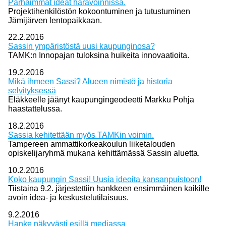
Parhaimmat ideat haravoinnissa.
Projektihenkilöstön kokoontuminen ja tutustuminen
Jämijärven lentopaikkaan.
22.2.2016
Sassin ympäristöstä uusi kaupunginosa?
TAMK:n Innopajan tuloksina huikeita innovaatioita.
19.2.2016
Mikä ihmeen Sassi? Alueen nimistö ja historia
selvityksessä
Eläkkeelle jäänyt kaupungingeodeetti Markku Pohja
haastattelussa.
18.2.2016
Sassia kehitettään myös TAMKin voimin.
Tampereen ammattikorkeakoulun liiketalouden
opiskelijaryhmä mukana kehittämässä Sassin aluetta.
10.2.2016
Koko kaupungin Sassi! Uusia ideoita kansanpuistoon!
Tiistaina 9.2. järjestettiin hankkeen ensimmäinen kaikille
avoin idea- ja keskustelutilaisuus.
9.2.2016
Hanke näkyvästi esillä mediassa