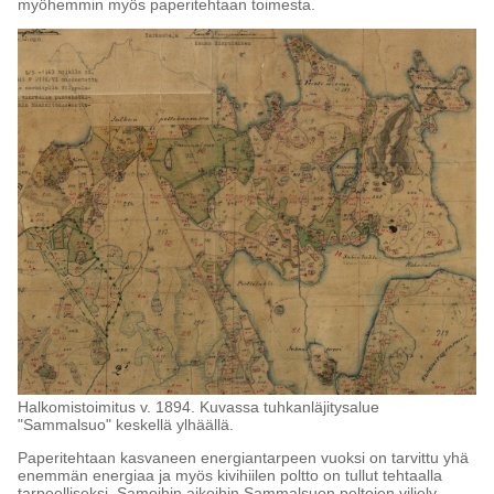
myöhemmin myös paperitehtaan toimesta.
Halkomistoimitus v. 1894. Kuvassa tuhkanläjitysalue
"Sammalsuo" keskellä ylhäällä.
Paperitehtaan kasvaneen energiantarpeen vuoksi on tarvittu yhä
enemmän energiaa ja myös kivihiilen poltto on tullut tehtaalla
tarpeelliseksi. Samoihin aikoihin Sammalsuon peltojen viljely