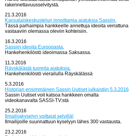
rakennettavuusselvitystä.
21.3.2016
Kansalaiskeskustelun innoittamia ajatuksia Sassiin.
Tässä parhaimpia hankkeelle annettuja ideoita verrattuna
vastaaviin olemassa oleviin kohteisiin.
16.3.2016
Sassiin ideoita Euroopasta.
Hankehenkilöstö ideoimassa Saksassa.
11.3.2016
Räyskälästä tuoreita ajatuksia.
Hankehenkilöstö vierailulla Räyskälässä
5.3.2016
Historian ensimmäinen Sassin Uutiset julkaistiin 5.3.2016
Sassin Uutiset voit katsoa hankkeen omalta
videokanavalta SASSI-TV:stä
25.2.2016
Ilmailijakyselyn voittajat selvillä!
Ilmailijoille suunnattuun kyselyyn lähes 300 vastausta.
23.2.2016