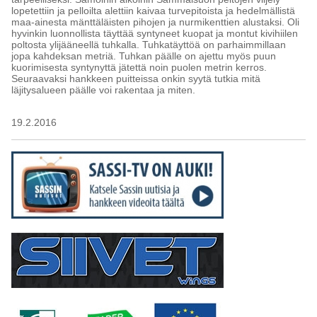
lopetettiin ja pelloilta alettiin kaivaa turvepitoista ja hedelmällistä
maa-ainesta mänttäläisten pihojen ja nurmikenttien alustaksi. Oli
hyvinkin luonnollista täyttää syntyneet kuopat ja montut kivihiilen
poltosta ylijääneellä tuhkalla. Tuhkatäyttöä on parhaimmillaan
jopa kahdeksan metriä. Tuhkan päälle on ajettu myös puun
kuorimisesta syntynyttä jätettä noin puolen metrin kerros.
Seuraavaksi hankkeen puitteissa onkin syytä tutkia mitä
läjitysalueen päälle voi rakentaa ja miten.
19.2.2016