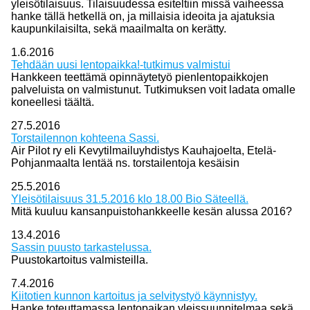
yleisötilaisuus. Tilaisuudessa esiteltiin missä vaiheessa
hanke tällä hetkellä on, ja millaisia ideoita ja ajatuksia
kaupunkilaisilta, sekä maailmalta on kerätty.
1.6.2016
Tehdään uusi lentopaikka!-tutkimus valmistui
Hankkeen teettämä opinnäytetyö pienlentopaikkojen
palveluista on valmistunut. Tutkimuksen voit ladata omalle
koneellesi täältä.
27.5.2016
Torstailennon kohteena Sassi.
Air Pilot ry eli Kevytilmailuyhdistys Kauhajoelta, Etelä-
Pohjanmaalta lentää ns. torstailentoja kesäisin
25.5.2016
Yleisötilaisuus 31.5.2016 klo 18.00 Bio Säteellä.
Mitä kuuluu kansanpuistohankkeelle kesän alussa 2016?
13.4.2016
Sassin puusto tarkastelussa.
Puustokartoitus valmisteilla.
7.4.2016
Kiitotien kunnon kartoitus ja selvitystyö käynnistyy.
Hanke toteuttamassa lentopaikan yleissuunnitelmaa sekä