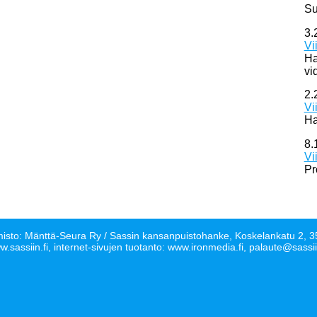
Su
3.
Vi
Ha
vi
2.
Vi
Ha
8.
Vi
Pr
isto: Mänttä-Seura Ry / Sassin kansanpuistohanke, Koskelankatu 2
.sassiin.fi, internet-sivujen tuotanto: www.ironmedia.fi, palaute@sassii