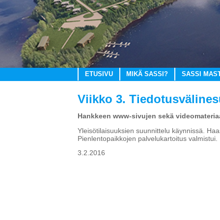
ETUSIVU
MIKÄ SASSI?
SASSI MAS
Viikko 3. Tiedotusväline
Hankkeen www-sivujen sekä videomateriaa
Yleisötilaisuuksien suunnittelu käynnissä. Haa
Pienlentopaikkojen palvelukartoitus valmistui.
3.2.2016