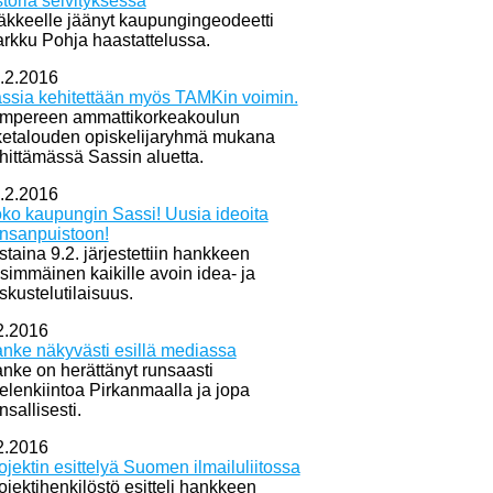
storia selvityksessä
äkkeelle jäänyt kaupungingeodeetti
rkku Pohja haastattelussa.
.2.2016
ssia kehitettään myös TAMKin voimin.
mpereen ammattikorkeakoulun
iketalouden opiskelijaryhmä mukana
hittämässä Sassin aluetta.
.2.2016
ko kaupungin Sassi! Uusia ideoita
nsanpuistoon!
istaina 9.2. järjestettiin hankkeen
simmäinen kaikille avoin idea- ja
skustelutilaisuus.
2.2016
nke näkyvästi esillä mediassa
nke on herättänyt runsaasti
elenkiintoa Pirkanmaalla ja jopa
nsallisesti.
2.2016
ojektin esittelyä Suomen ilmailuliitossa
ojektihenkilöstö esitteli hankkeen