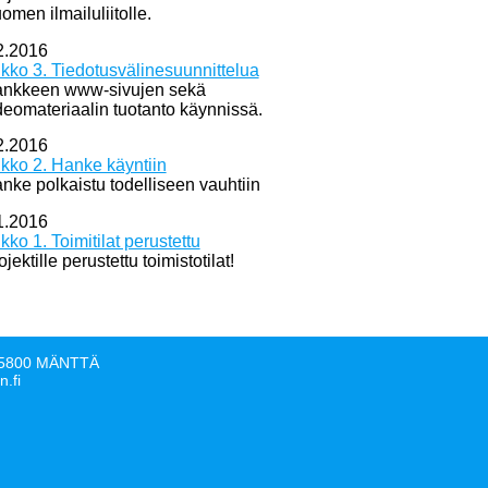
omen ilmailuliitolle.
2.2016
ikko 3. Tiedotusvälinesuunnittelua
nkkeen www-sivujen sekä
deomateriaalin tuotanto käynnissä.
2.2016
ikko 2. Hanke käyntiin
nke polkaistu todelliseen vauhtiin
1.2016
ikko 1. Toimitilat perustettu
ojektille perustettu toimistotilat!
, 35800 MÄNTTÄ
n.fi