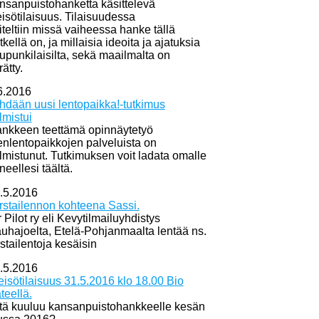
nsanpuistohanketta käsittelevä
eisötilaisuus. Tilaisuudessa
iteltiin missä vaiheessa hanke tällä
tkellä on, ja millaisia ideoita ja ajatuksia
upunkilaisilta, sekä maailmalta on
rätty.
6.2016
hdään uusi lentopaikka!-tutkimus
lmistui
nkkeen teettämä opinnäytetyö
enlentopaikkojen palveluista on
lmistunut. Tutkimuksen voit ladata omalle
neellesi täältä.
.5.2016
rstailennon kohteena Sassi.
r Pilot ry eli Kevytilmailuyhdistys
uhajoelta, Etelä-Pohjanmaalta lentää ns.
rstailentoja kesäisin
.5.2016
eisötilaisuus 31.5.2016 klo 18.00 Bio
teellä.
tä kuuluu kansanpuistohankkeelle kesän