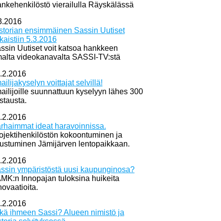
nkehenkilöstö vierailulla Räyskälässä
3.2016
storian ensimmäinen Sassin Uutiset
lkaistiin 5.3.2016
ssin Uutiset voit katsoa hankkeen
alta videokanavalta SASSI-TV:stä
.2.2016
mailijakyselyn voittajat selvillä!
mailijoille suunnattuun kyselyyn lähes 300
stausta.
.2.2016
rhaimmat ideat haravoinnissa.
ojektihenkilöstön kokoontuminen ja
tustuminen Jämijärven lentopaikkaan.
.2.2016
ssin ympäristöstä uusi kaupunginosa?
MK:n Innopajan tuloksina huikeita
novaatioita.
.2.2016
kä ihmeen Sassi? Alueen nimistö ja