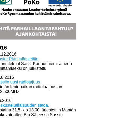
016
.12.2016
ster Plan julkistettiin
unnitelmat Sassi-Kannusniemi-alueen
hittämiseksi on julkistettu
.8.2016
ssiin uusi radiotajuus
ntän lentopaikan radiotaajuus on
2,500MHz
6.2016
skustelutilaisuuden satoa.
istaina 31.5. klo 18.00 järjestettiin Mäntän
okuvateatteri Bio Säteessä Sassin