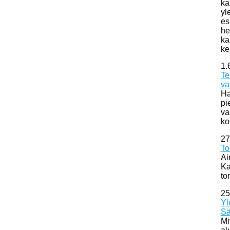
ka
yl
es
he
ka
ke
1.
Te
va
Ha
pi
va
ko
27
To
Ai
Ka
to
25
Yl
Sä
Mi