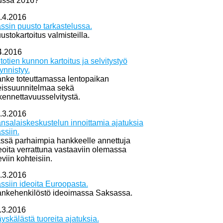
ussa 2016?
.4.2016
ssin puusto tarkastelussa.
ustokartoitus valmisteilla.
4.2016
itotien kunnon kartoitus ja selvitystyö
ynnistyy.
nke toteuttamassa lentopaikan
eissuunnitelmaa sekä
kennettavuusselvitystä.
.3.2016
nsalaiskeskustelun innoittamia ajatuksia
ssiin.
ssä parhaimpia hankkeelle annettuja
eoita verrattuna vastaaviin olemassa
eviin kohteisiin.
.3.2016
ssiin ideoita Euroopasta.
nkehenkilöstö ideoimassa Saksassa.
.3.2016
yskälästä tuoreita ajatuksia.