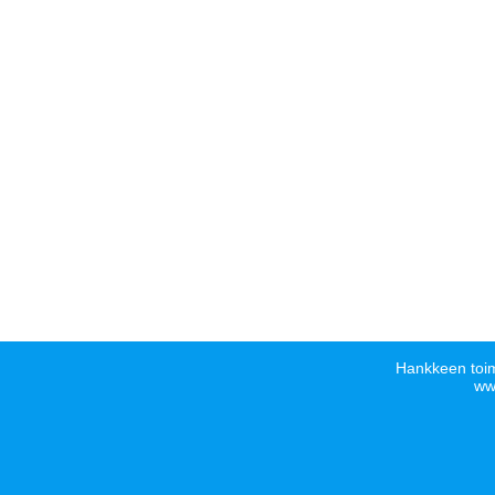
Hankkeen toim
www