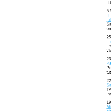
Ha
5.
Hi
ju
Sa
om
25
Il
Il
va
23
Pa
Pr
tu
22
Sa
TA
in
19
Mi