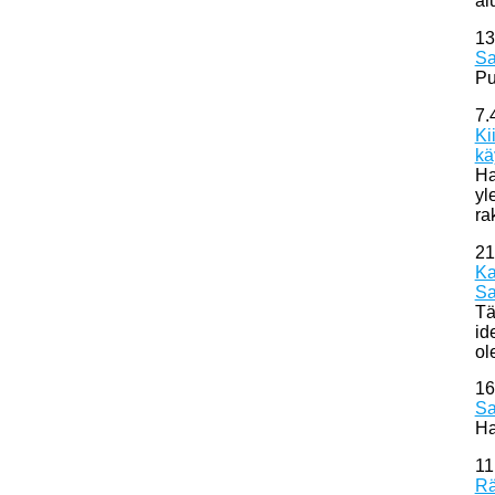
al
13
Sa
Pu
7.
Ki
kä
Ha
yl
ra
21
Ka
Sa
Tä
id
ol
16
Sa
Ha
11
Rä