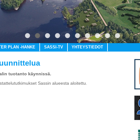
1
2
3
4
5
6
7
8
9
10
TER PLAN -HANKE
SASSI-TV
YHTEYSTIEDOT
suunnittelua
lin tuotanto käynnissä.
stattelututkimukset Sassin alueesta aloitettu.