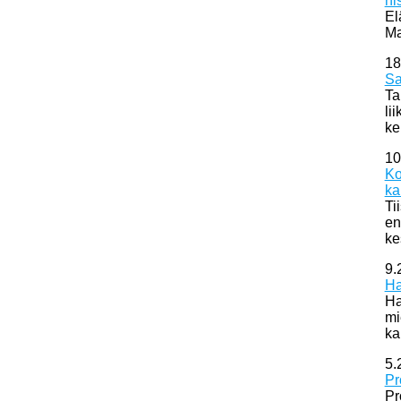
hi
El
Ma
18
Sa
Ta
li
ke
10
Ko
ka
Ti
en
ke
9.
Ha
Ha
mi
ka
5.
Pr
Pr