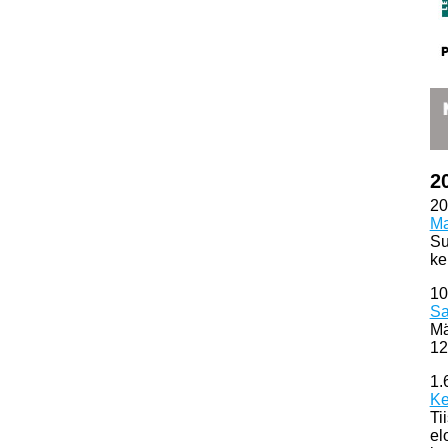
2
20
Ma
Su
ke
10
Sa
Mä
12
1.
Ke
Ti
el