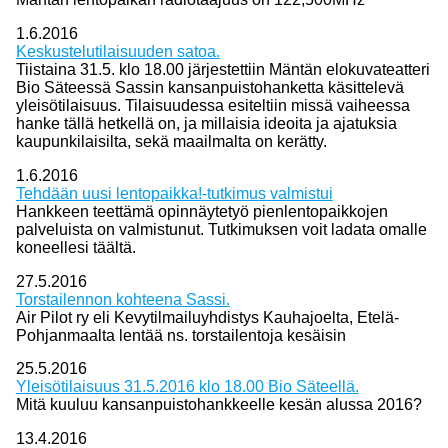
1.6.2016
Keskustelutilaisuuden satoa.
Tiistaina 31.5. klo 18.00 järjestettiin Mäntän elokuvateatteri
Bio Säteessä Sassin kansanpuistohanketta käsittelevä
yleisötilaisuus. Tilaisuudessa esiteltiin missä vaiheessa
hanke tällä hetkellä on, ja millaisia ideoita ja ajatuksia
kaupunkilaisilta, sekä maailmalta on kerätty.
1.6.2016
Tehdään uusi lentopaikka!-tutkimus valmistui
Hankkeen teettämä opinnäytetyö pienlentopaikkojen
palveluista on valmistunut. Tutkimuksen voit ladata omalle
koneellesi täältä.
27.5.2016
Torstailennon kohteena Sassi.
Air Pilot ry eli Kevytilmailuyhdistys Kauhajoelta, Etelä-
Pohjanmaalta lentää ns. torstailentoja kesäisin
25.5.2016
Yleisötilaisuus 31.5.2016 klo 18.00 Bio Säteellä.
Mitä kuuluu kansanpuistohankkeelle kesän alussa 2016?
13.4.2016