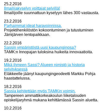
25.2.2016
Ilmailijakyselyn voittajat selvillä!
Ilmailijoille suunnattuun kyselyyn lähes 300 vastausta.
23.2.2016
Parhaimmat ideat haravoinnissa.
Projektihenkilöstön kokoontuminen ja tutustuminen
Jämijärven lentopaikkaan.
22.2.2016
Sassin ympäristöstä uusi kaupunginosa?
TAMK:n Innopajan tuloksina huikeita innovaatioita.
19.2.2016
Mikä ihmeen Sassi? Alueen nimistö ja historia
selvityksessä
Eläkkeelle jäänyt kaupungingeodeetti Markku Pohja
haastattelussa.
18.2.2016
Sassia kehitettään myös TAMKin voimin.
Tampereen ammattikorkeakoulun liiketalouden
opiskelijaryhmä mukana kehittämässä Sassin aluetta.
10.2.2016