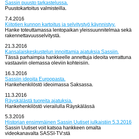
Sassin puusto tarkastelussa.
Puustokartoitus valmisteilla.
7.4.2016
Kiitotien kunnon kartoitus ja selvitystyö käynnistyy.
Hanke toteuttamassa lentopaikan yleissuunnitelmaa sekä
rakennettavuusselvitystä.
21.3.2016
Kansalaiskeskustelun innoittamia ajatuksia Sassiin.
Tässä parhaimpia hankkeelle annettuja ideoita verrattuna
vastaaviin olemassa oleviin kohteisiin.
16.3.2016
Sassiin ideoita Euroopasta.
Hankehenkilöstö ideoimassa Saksassa.
11.3.2016
Räyskälästä tuoreita ajatuksia.
Hankehenkilöstö vierailulla Räyskälässä
5.3.2016
Historian ensimmäinen Sassin Uutiset julkaistiin 5.3.2016
Sassin Uutiset voit katsoa hankkeen omalta
videokanavalta SASSI-TV:stä