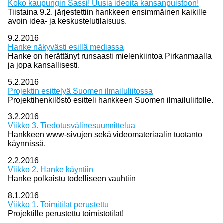
Koko kaupungin Sassi! Uusia ideoita kansanpuistoon!
Tiistaina 9.2. järjestettiin hankkeen ensimmäinen kaikille
avoin idea- ja keskustelutilaisuus.
9.2.2016
Hanke näkyvästi esillä mediassa
Hanke on herättänyt runsaasti mielenkiintoa Pirkanmaalla
ja jopa kansallisesti.
5.2.2016
Projektin esittelyä Suomen ilmailuliitossa
Projektihenkilöstö esitteli hankkeen Suomen ilmailuliitolle.
3.2.2016
Viikko 3. Tiedotusvälinesuunnittelua
Hankkeen www-sivujen sekä videomateriaalin tuotanto
käynnissä.
2.2.2016
Viikko 2. Hanke käyntiin
Hanke polkaistu todelliseen vauhtiin
8.1.2016
Viikko 1. Toimitilat perustettu
Projektille perustettu toimistotilat!